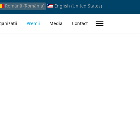
Română (România)
English (United States)
ganizații
Premii
Media
Contact