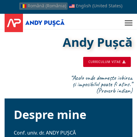
Română (România)
English (United States)
Andy Pușcă
CURRICULUM VITAE
“Acolo unde domnește iubirea
și imposibilul poate fi atins.”
(Proverb indian)
Despre mine
Conf. univ. dr. ANDY PUŞCĂ