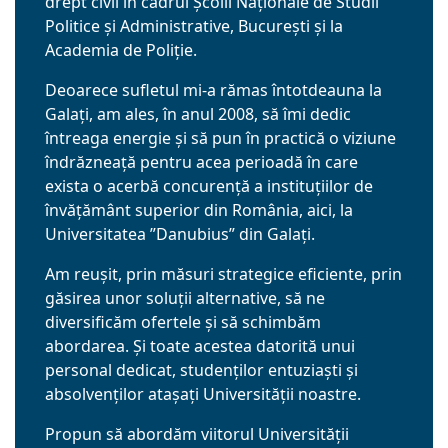
drept civil în cadrul Școlii Naţionale de Studii
Politice şi Administrative, București și la
Academia de Poliție.
Deoarece sufletul mi-a rămas întotdeauna la
Galați, am ales, în anul 2008, să îmi dedic
întreaga energie și să pun în practică o viziune
îndrăzneață pentru acea perioadă în care
exista o acerbă concurență a instituțiilor de
învățământ superior din România, aici, la
Universitatea ”Danubius” din Galați.
Am reușit, prin măsuri strategice eficiente, prin
găsirea unor soluții alternative, să ne
diversificăm ofertele și să schimbăm
abordarea. Și toate acestea datorită unui
personal dedicat, studenților entuziaști și
absolvenților atașați Universității noastre.
Propun să abordăm viitorul Universității